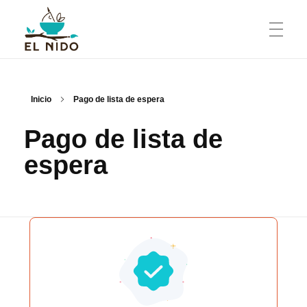
TIENDA ONLINE
El Nido Espacio Creativo
Estudio de cerámica
Inicio
Pago de lista de espera
Pago de lista de
SOBRE MÍ
espera
CONTACTO
RESERVAR UNA CLASE
Inicia sesión